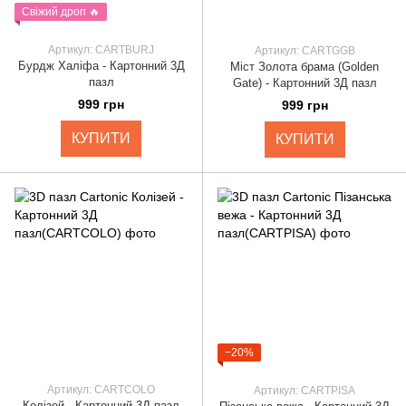
Свіжий дроп 🔥
Артикул: CARTBURJ
Артикул: CARTGGB
Бурдж Халіфа - Картонний 3Д
Міст Золота брама (Golden
пазл
Gate) - Картонний 3Д пазл
999 грн
999 грн
КУПИТИ
КУПИТИ
−20%
Артикул: CARTCOLO
Артикул: CARTPISA
Колізей - Картонний 3Д пазл