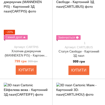
−20%
Свіжий дроп 🔥
Закінчується 🌪️
1
Артикул: CARTPIS
Артикул: CARTLIBUS
Хлопчик-дзюркунчик
Статуя Свободи - Картонний
(MANNEKEN PIS) - Картонний
3Д пазл
3Д пазл
799 грн
999 грн
999 грн
КУПИТИ
КУПИТИ