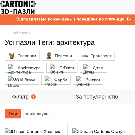
Відправляємо кожен день з понеділка по п'ятницю. Безк
Усі пазли
Усі пазли Теги: архітектура
Тваринки
Персони
Транспорт
Архітектура
Об’єкти
Дітям
UA Brave
Фарби
Знижки
Фільтр
За популярністю
1
Теги
архітектура