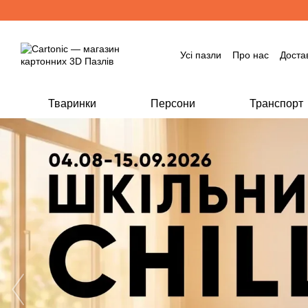
Перейти до основного контенту
Усі пазли
Про нас
Доста
Тваринки
Персони
Транспорт