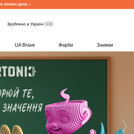
ь з понеділка по п'ятницю. Безкоштовна доставка від 1500грн
Зроблено в Україні 🇺🇦
UA Brave
Фарби
Знижки