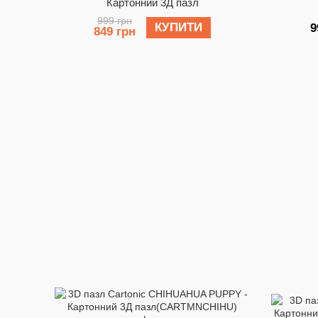
Картонний 3Д пазл
999 грн
КУПИТИ
9
849 грн