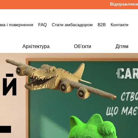
Відправляємо кожен ден
вка і повернення
FAQ
Стати амбасадором
B2B
Контакти
Архітектура
Об’єкти
Дітям