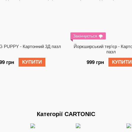
Закінчується 🌪️
 PUPPY - Картонний 3Д пазл
Йоркширський тер'єр - Карт
пазл
КУПИТИ
КУПИТИ
99 грн
999 грн
Категорії CARTONIC