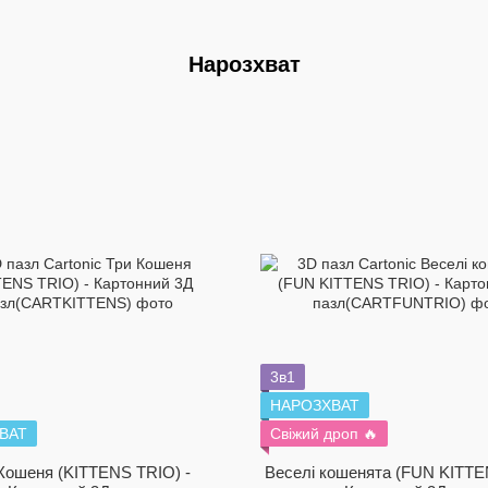
Нарозхват
3в1
НАРОЗХВАТ
ВАТ
Свіжий дроп 🔥
Кошеня (KITTENS TRIO) -
Веселі кошенята (FUN KITTE