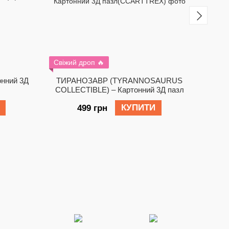
Свіжий дроп 🔥
−30%
онний 3Д
ТИРАНОЗАВР (TYRANNOSAURUS
Морс
COLLECTIBLE) – Картонний 3Д пазл
КУПИТИ
499 грн