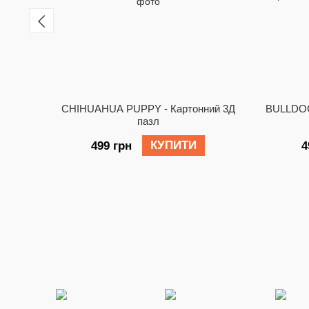
CHIHUAHUA PUPPY - Картонний 3Д
BULLDOG
пазл
КУПИТИ
499 грн
4