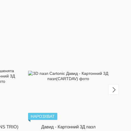
НАРОЗХВАТ
НАРО
NS TRIO)
Давид - Картонний 3Д пазл
SURP