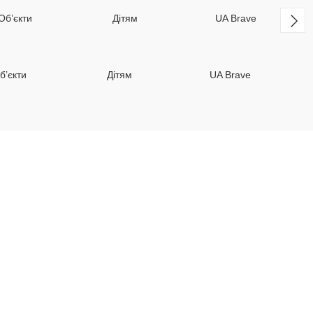
б’єкти
Дітям
UA Brave