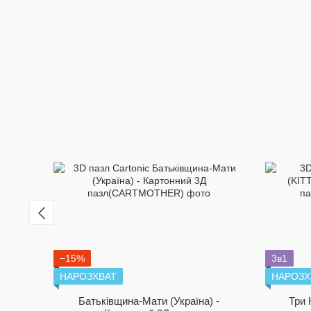
−15%
3в1
НАРОЗХВАТ
НАРОЗХ
Батьківщина-Мати (Україна) -
Три 