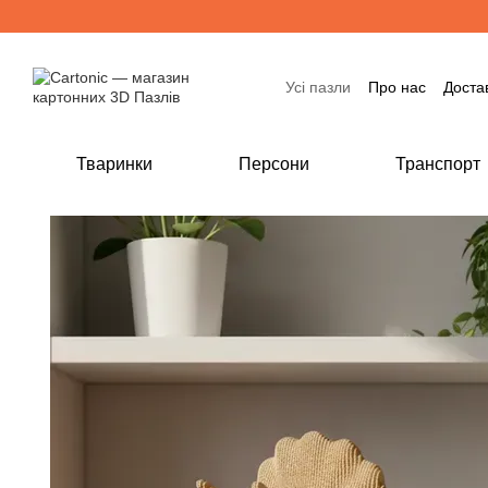
Перейти до основного контенту
Усі пазли
Про нас
Доста
Тваринки
Персони
Транспорт