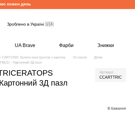
ожен день з понеділка по п'ятницю. Безкоштовна доставка від
Зроблено в Україні 🇺🇦
UA Brave
Фарби
Знижки
ну CARTONIC Купити конструктор з картону
Усі пазли
Дітям
LE) – Картонний 3Д пазл
TRICERATOPS
Артикул
CCARTTRIC
Картонний 3Д пазл
В бажання