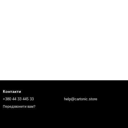
Контактиㅤ
+380 44 33 445 33
help@cartonic.store
Передзвонити вам?