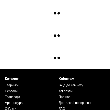
Каталог
Клієнтам
Тваринки
Вхід до кабінету
Персони
Усі пазли
Транспорт
Про нас
Архітектура
Доставка і повернення
Об’єкти
FAQ