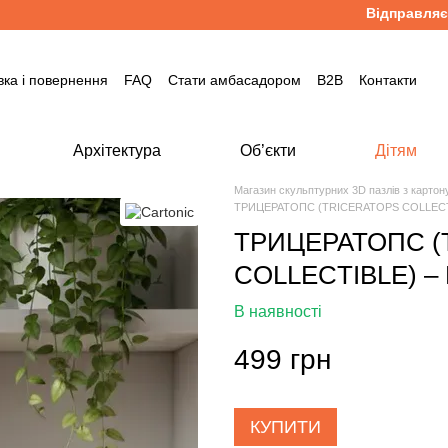
Відправляємо к
вка і повернення
FAQ
Стати амбасадором
B2B
Контакти
Архітектура
Об’єкти
Дітям
Магазин скульптурних 3D пазлів з карто
ТРИЦЕРАТОПС (TRICERATOPS COLLECTIB
ТРИЦЕРАТОПС (
COLLECTIBLE) – 
В наявності
499 грн
КУПИТИ