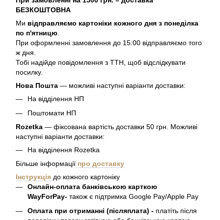
При замовленні на 1500 грн. – доставка
БЕЗКОШТОВНА
Ми
відправляємо картоніки кожного дня з понеділка
по п'ятницю
.
При оформленні замовлення до 15:00 відправляємо того
ж дня.
Тобі надійде повідомлення з ТТН, щоб відслідкувати
посилку.
Нова Пошта
— можливі наступні варіанти доставки:
На відділення НП
Поштомати НП
Rozetka
— фіксована вартість доставки 50 грн. Можливі
наступні варіанти доставки:
На відділення Rozetka
Більше інформації
про доставку
Інструкція
до кожного картоніку
Онлайн-оплата банківською карткою
WayForPay-
також є підтримка Google Pay/Apple Pay
Оплата при отриманні (післяплата) -
платіть після