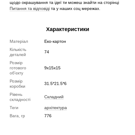
щодо окрашування та ідеї ти можеш знайти на сторінці
Питання та відповіді
та у наших соц мережах.
Характеристики
Матеріал
Еко-картон
Кількість
74
деталей
Розмір
готового
9x15x15
об'єкту
Розмір
31.5*21.5*6
коробки
Рівень
Складний
складності
Теги
архітектура
Вага, гр
776