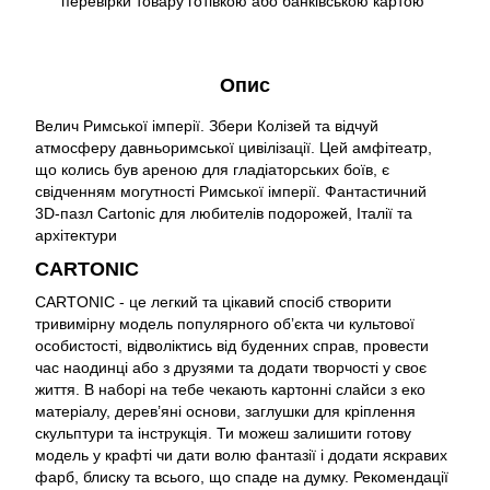
перевірки товару готівкою або банківською картою
Опис
Велич Римської імперії. Збери Колізей та відчуй
атмосферу давньоримської цивілізації. Цей амфітеатр,
що колись був ареною для гладіаторських боїв, є
свідченням могутності Римської імперії. Фантастичний
3D-пазл Cartonic для любителів подорожей, Італії та
архітектури
CARTONIC
CARTONIC - це легкий та цікавий спосіб створити
тривимірну модель популярного обʼєкта чи культової
особистості, відволіктись від буденних справ, провести
час наодинці або з друзями та додати творчості у своє
життя. В наборі на тебе чекають картонні слайси з еко
матеріалу, дерев’яні основи, заглушки для кріплення
скульптури та інструкція. Ти можеш залишити готову
модель у крафті чи дати волю фантазії і додати яскравих
фарб, блиску та всього, що спаде на думку. Рекомендації