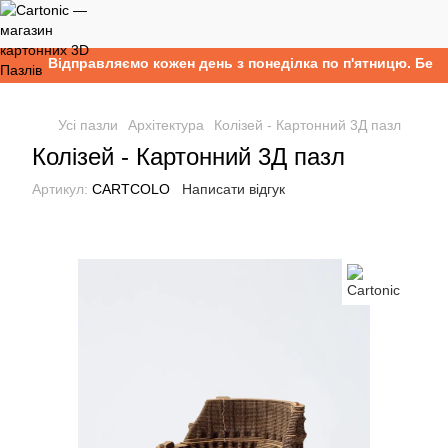
Відправляємо кожен день з понеділка по п'ятницю. Безко
Усі пазли
Архітектура
Колізей - Картонний 3Д пазл
Колізей - Картонний 3Д пазл
Артикул:
CARTCOLO
Написати відгук