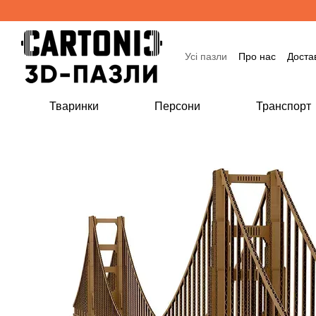
Перейти до основного контенту
Усі пазли
Про нас
Доста
Тваринки
Персони
Транспорт