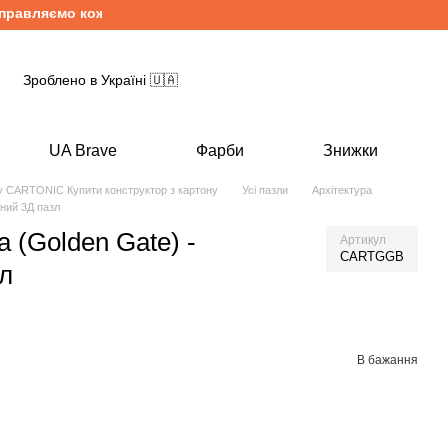
вляємо кожен день з понеділка по п'ятницю. Безкоштовна дост
Зроблено в Україні 🇺🇦
UA Brave
Фарби
Знижки
ну CARTONIC Купити конструктор з картону
Усі пазли
Архітектура
нний 3Д пазл
 (Golden Gate) -
Артикул
CARTGGB
л
В бажання