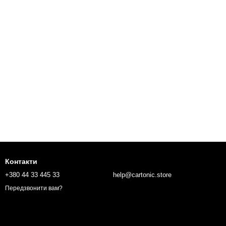
Контактиㅤ
+380 44 33 445 33
help@cartonic.store
Передзвонити вам?