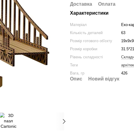
Доставка
Оплата
Характеристики
Матеріал
Еко-ка
Кількість деталей
63
Розмір готового об'єкту
19x9x9
Розмір коробки
31.5*21
Рівень складності
Склад
Теги
архіте
Вага, гр
426
Опис
Новий відгук