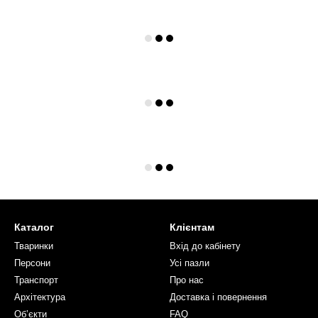
Каталог
Клієнтам
Тваринки
Вхід до кабінету
Персони
Усі пазли
Транспорт
Про нас
Архітектура
Доставка і повернення
Об’єкти
FAQ