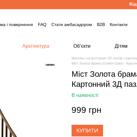
Відпра
вка і повернення
FAQ
Стати амбасадором
B2B
Контакти
Архітектура
Об’єкти
Дітям
Магазин скульптурних 3D пазлів з карто
Міст Золота брама (Golden Gate) - Карто
Міст Золота брама
Картонний 3Д паз
В наявності
999 грн
КУПИТИ