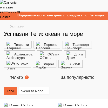
Відправляємо кожен день з понеділка по п'ятницю. Б
Усі пазли
Усі пазли Теги: океан та море
Тваринки
Персони
Транспорт
Архітектура
Об’єкти
Дітям
UA Brave
Фарби
Знижки
Фільтр
За популярністю
1
Теги
океан та море