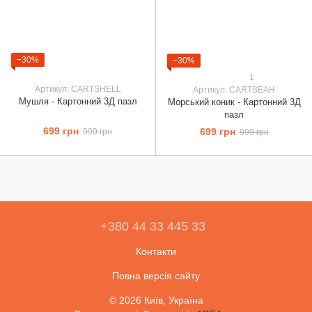
−30%
−30%
1
Артикул: CARTSHELL
Артикул: CARTSEAH
Мушля - Картонний 3Д пазл
Морський коник - Картонний 3Д
пазл
699 грн
699 грн
999 грн
999 грн
+380 44 33 445 33
Контакти
Повна версія сайту
© 2026 Київ, Україна