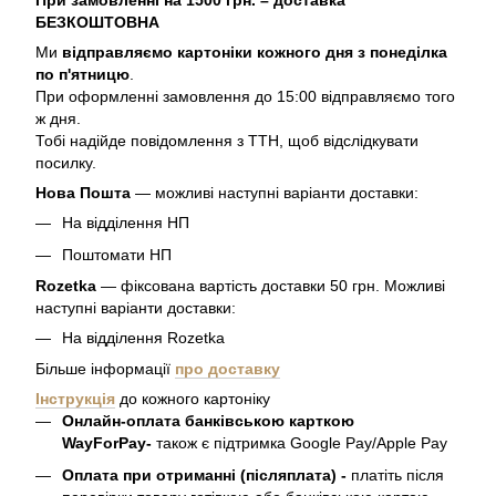
При замовленні на 1500 грн. – доставка
БЕЗКОШТОВНА
Ми
відправляємо картоніки кожного дня з понеділка
по п'ятницю
.
При оформленні замовлення до 15:00 відправляємо того
ж дня.
Тобі надійде повідомлення з ТТН, щоб відслідкувати
посилку.
Нова Пошта
— можливі наступні варіанти доставки:
На відділення НП
Поштомати НП
Rozetka
— фіксована вартість доставки 50 грн. Можливі
наступні варіанти доставки:
На відділення Rozetka
Більше інформації
про доставку
Інструкція
до кожного картоніку
Онлайн-оплата банківською карткою
WayForPay-
також є підтримка Google Pay/Apple Pay
Оплата при отриманні (післяплата) -
платіть після