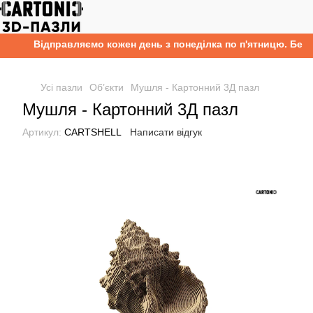
Відправляємо кожен день з понеділка по п'ятницю. Безко
Усі пазли
Об’єкти
Мушля - Картонний 3Д пазл
Мушля - Картонний 3Д пазл
Артикул:
CARTSHELL
Написати відгук