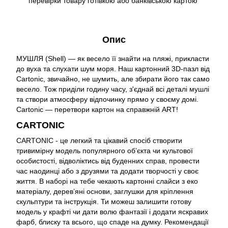
перевірки товару готівкою або банківською картою
Опис
МУШЛЯ (Shell) — як весело її знайти на пляжі, прикласти
до вуха та слухати шум моря. Наш картонний 3D-пазл від
Cartonic, звичайно, не шумить, але збирати його так само
весело. Тож приділи годину часу, з'єднай всі деталі мушлі
та створи атмосферу відпочинку прямо у своєму домі.
Cartonic — перетвори картон на справжній ART!
CARTONIC
CARTONIC - це легкий та цікавий спосіб створити
тривимірну модель популярного обʼєкта чи культової
особистості, відволіктись від буденних справ, провести
час наодинці або з друзями та додати творчості у своє
життя. В наборі на тебе чекають картонні слайси з еко
матеріалу, дерев’яні основи, заглушки для кріплення
скульптури та інструкція. Ти можеш залишити готову
модель у крафті чи дати волю фантазії і додати яскравих
фарб, блиску та всього, що спаде на думку. Рекомендації