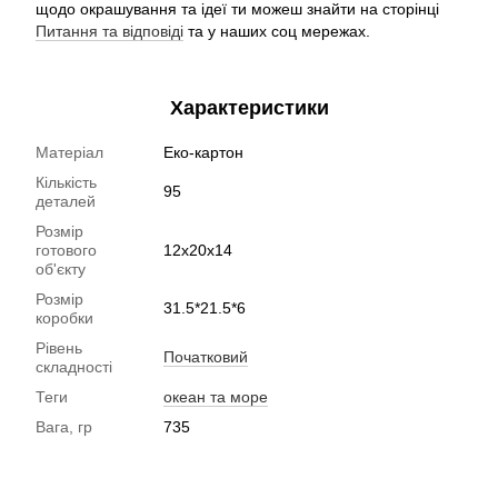
щодо окрашування та ідеї ти можеш знайти на сторінці
Питання та відповіді
та у наших соц мережах.
Характеристики
Матеріал
Еко-картон
Кількість
95
деталей
Розмір
готового
12x20x14
об'єкту
Розмір
31.5*21.5*6
коробки
Рівень
Початковий
складності
Теги
океан та море
Вага, гр
735