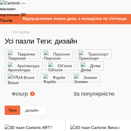
Відправляємо кожен день з понеділка по п'ятницю. 
Усі пазли
Усі пазли Теги: дизайн
Тваринки
Персони
Транспорт
Архітектура
Об’єкти
Дітям
UA Brave
Фарби
Знижки
Фільтр
За популярністю
1
Теги
дизайн