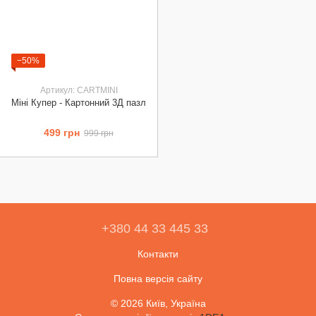
−50%
Артикул: CARTMINI
Міні Купер - Картонний 3Д пазл
499 грн
999 грн
+380 44 33 445 33
Контакти
Повна версія сайту
© 2026 Київ, Україна