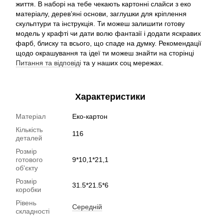
життя. В наборі на тебе чекають картонні слайси з еко
матеріалу, дерев’яні основи, заглушки для кріплення
скульптури та інструкція. Ти можеш залишити готову
модель у крафті чи дати волю фантазії і додати яскравих
фарб, блиску та всього, що спаде на думку. Рекомендації
щодо окрашування та ідеї ти можеш знайти на сторінці
Питання та відповіді
та у наших соц мережах.
Характеристики
Матеріал
Еко-картон
Кількість
116
деталей
Розмір
готового
9*10,1*21,1
об'єкту
Розмір
31.5*21.5*6
коробки
Рівень
Середній
складності