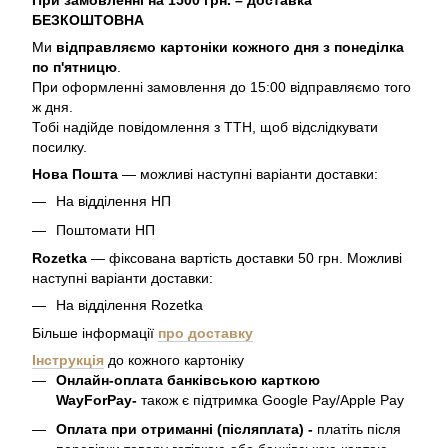
При замовленні на 1500 грн. – доставка
БЕЗКОШТОВНА
Ми
відправляємо картоніки кожного дня з понеділка
по п'ятницю
.
При оформленні замовлення до 15:00 відправляємо того
ж дня.
Тобі надійде повідомлення з ТТН, щоб відслідкувати
посилку.
Нова Пошта
— можливі наступні варіанти доставки:
На відділення НП
Поштомати НП
Rozetka
— фіксована вартість доставки 50 грн. Можливі
наступні варіанти доставки:
На відділення Rozetka
Більше інформації
про доставку
Інструкція
до кожного картоніку
Онлайн-оплата банківською карткою
WayForPay-
також є підтримка Google Pay/Apple Pay
Оплата при отриманні (післяплата) -
платіть після