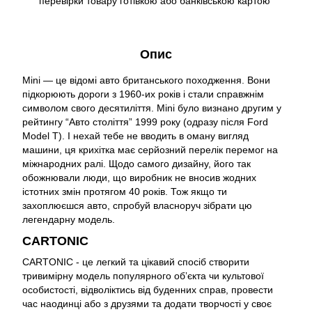
перевірки товару готівкою або банківською картою
Опис
Mini — це відомі авто британського походження. Вони
підкорюють дороги з 1960-их років і стали справжнім
символом свого десятиліття. Мini було визнано другим у
рейтингу “Авто століття” 1999 року (одразу після Ford
Model T). І нехай тебе не вводить в оману вигляд
машини, ця крихітка має серйозний перелік перемог на
міжнародних ралі. Щодо самого дизайну, його так
обожнювали люди, що виробник не вносив жодних
істотних змін протягом 40 років. Тож якщо ти
захоплюєшся авто, спробуй власноруч зібрати цю
легендарну модель.
CARTONIC
CARTONIC - це легкий та цікавий спосіб створити
тривимірну модель популярного обʼєкта чи культової
особистості, відволіктись від буденних справ, провести
час наодинці або з друзями та додати творчості у своє