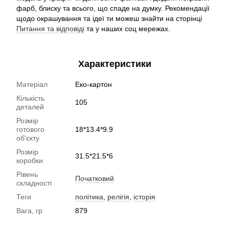
фарб, блиску та всього, що спаде на думку. Рекомендації
щодо окрашування та ідеї ти можеш знайти на сторінці
Питання та відповіді
та у наших соц мережах.
Характеристики
Матеріал
Еко-картон
Кількість
105
деталей
Розмір
готового
18*13.4*9.9
об'єкту
Розмір
31.5*21.5*6
коробки
Рівень
Початковий
складності
Теги
політика
,
релігія
,
історія
Вага, гр
879