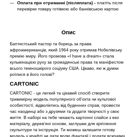
Оплата при отриманні (післяплата) -
платіть після
перевірки товару готівкою або банківською картою
Опис
Баптистський пастор та борець за права
афроамериканців, який 1964 року отримав Нобелівську
премію миру. Його промова «I have а dream» стала
кульмінацією руху за громадянські права та маніфестом
всього темношкірого соціуму США. Цікаво, які ж думки
роїлися в його голові?
CARTONIC
CARTONIC - це легкий та цікавий спосіб створити
тривимірну модель популярного обʼєкта чи культової
особистості, відволіктись від буденних справ, провести
час наодинці або з друзями та додати творчості у своє
життя. В наборі на тебе чекають картонні слайси з еко
матеріалу, дерев’яні основи, заглушки для кріплення
скульптури та інструкція. Ти можеш залишити готову
модель у крафті чи дати волю фантазії і додати яскравих