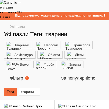
Відправляємо кожен день з понеділка по п'ятницю. Без
Усі пазли
Усі пазли Теги: тварини
Тваринки
Персони
Транспорт
Архітектура
Об’єкти
Дітям
UA Brave
Фарби
Знижки
Фільтр
За популярністю
1
Теги
тварини