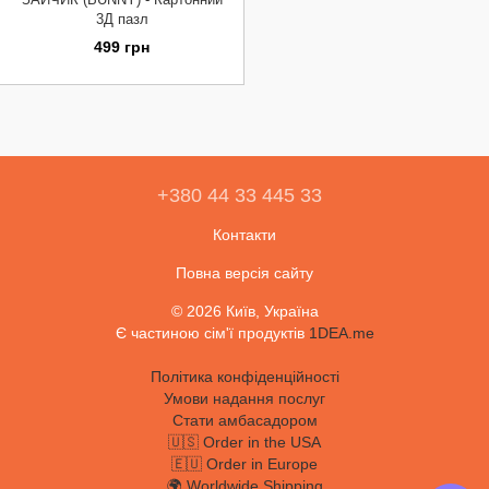
3Д пазл
499 грн
+380 44 33 445 33
Контакти
Повна версія сайту
© 2026 Київ, Україна
Є частиною сім'ї продуктів
1DEA.me
Політика конфіденційності
Умови надання послуг
Стати амбасадором
🇺🇸 Order in the USA
🇪🇺 Order in Europe
🌍 Worldwide Shipping