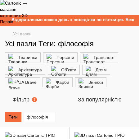
Відправляємо кожен день з понеділка по п'ятницю. Безкош
Усі пазли
Усі пазли Теги: філософія
Тваринки
Персони
Транспорт
Архітектура
Об’єкти
Дітям
UA Brave
Фарби
Знижки
Фільтр
За популярністю
1
Теги
філософія