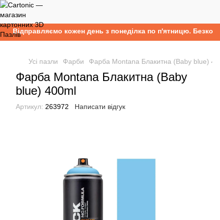
Відправляємо кожен день з понеділка по п'ятницю. Безкоштов
Усі пазли
Фарби
Фарба Montana Блакитна (Baby blue) 40
Фарба Montana Блакитна (Baby
blue) 400ml
Артикул:
263972
Написати відгук