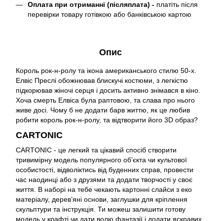
Оплата при отриманні (післяплата) -
платіть після
перевірки товару готівкою або банківською картою
Опис
Король рок-н-ролу та ікона американського стилю 50-х.
Елвіс Преслі обожнював блискучі костюми, з легкістю
підкорював жіночі серця і досить активно знімався в кіно.
Хоча смерть Елвіса була раптовою, та слава про нього
живе досі. Чому б не додати барв життю, як це любив
робити король рок-н-ролу, та відтворити його 3D образ?
CARTONIC
CARTONIC - це легкий та цікавий спосіб створити
тривимірну модель популярного обʼєкта чи культової
особистості, відволіктись від буденних справ, провести
час наодинці або з друзями та додати творчості у своє
життя. В наборі на тебе чекають картонні слайси з еко
матеріалу, дерев’яні основи, заглушки для кріплення
скульптури та інструкція. Ти можеш залишити готову
модель у крафті чи дати волю фантазії і додати яскравих