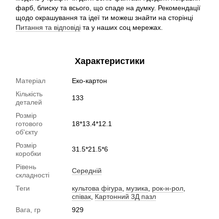
фарб, блиску та всього, що спаде на думку. Рекомендації
щодо окрашування та ідеї ти можеш знайти на сторінці
Питання та відповіді
та у наших соц мережах.
Характеристики
Матеріал
Еко-картон
Кількість
133
деталей
Розмір
готового
18*13.4*12.1
об'єкту
Розмір
31.5*21.5*6
коробки
Рівень
Середній
складності
Теги
культова фігура
,
музика
,
рок-н-рол
,
співак
,
Картонний 3Д пазл
Вага, гр
929