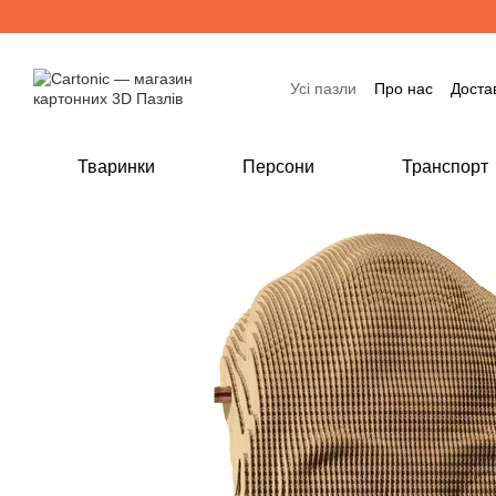
Перейти до основного контенту
Усі пазли
Про нас
Доста
Тваринки
Персони
Транспорт