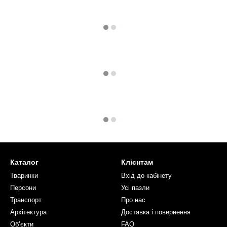
Каталог
Клієнтам
Тваринки
Вхід до кабінету
Персони
Усі пазли
Транспорт
Про нас
Архітектура
Доставка і повернення
Об’єкти
FAQ