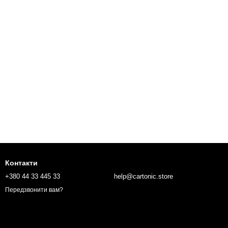
Контактиㅤ
+380 44 33 445 33
help@cartonic.store
Передзвонити вам?