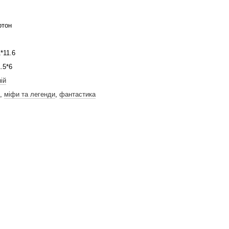
ртон
*11.6
.5*6
ій
,
міфи та легенди
,
фантастика