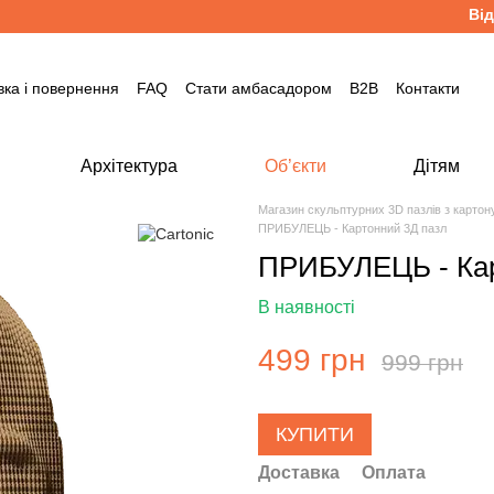
Відпра
вка і повернення
FAQ
Стати амбасадором
B2B
Контакти
Архітектура
Об’єкти
Дітям
Магазин скульптурних 3D пазлів з карто
ПРИБУЛЕЦЬ - Картонний 3Д пазл
ПРИБУЛЕЦЬ - Кар
В наявності
499 грн
999 грн
КУПИТИ
Доставка
Оплата